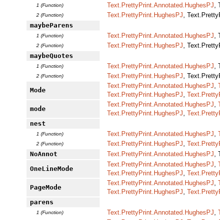
Text.PrettyPrint.Annotated.HughesPJ
,
1 (Function)
Text.PrettyPrint.HughesPJ
, Text.Prett
2 (Function)
maybeParens
Text.PrettyPrint.Annotated.HughesPJ
,
1 (Function)
Text.PrettyPrint.HughesPJ
, Text.Prett
2 (Function)
maybeQuotes
Text.PrettyPrint.Annotated.HughesPJ
,
1 (Function)
Text.PrettyPrint.HughesPJ
, Text.Prett
2 (Function)
Text.PrettyPrint.Annotated.HughesPJ
,
Mode
Text.PrettyPrint.HughesPJ
,
Text.Pretty
Text.PrettyPrint.Annotated.HughesPJ
,
mode
Text.PrettyPrint.HughesPJ
,
Text.Pretty
nest
Text.PrettyPrint.Annotated.HughesPJ
,
1 (Function)
Text.PrettyPrint.HughesPJ
,
Text.Pretty
2 (Function)
NoAnnot
Text.PrettyPrint.Annotated.HughesPJ
,
Text.PrettyPrint.Annotated.HughesPJ
,
OneLineMode
Text.PrettyPrint.HughesPJ
,
Text.Pretty
Text.PrettyPrint.Annotated.HughesPJ
,
PageMode
Text.PrettyPrint.HughesPJ
,
Text.Pretty
parens
Text.PrettyPrint.Annotated.HughesPJ
,
1 (Function)