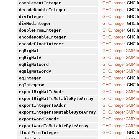
complementInteger
GHC.Integer
, GHC.I
decodeDoubleInteger
GHC.Integer
, GHC.I
divInteger
GHC.Integer
, GHC.I
divModInteger
GHC.Integer
, GHC.I
doubleFromInteger
GHC.Integer
, GHC.I
encodeDoubleInteger
GHC.Integer
, GHC.I
encodeFloatInteger
GHC.Integer
, GHC.I
eqBigNat
GHC.Integer.GMP.In
eqBigNat#
GHC.Integer.GMP.In
eqBigNatWord
GHC.Integer.GMP.In
eqBigNatWord#
GHC.Integer.GMP.In
eqInteger
GHC.Integer
, GHC.I
eqInteger#
GHC.Integer
, GHC.I
exportBigNatToAddr
GHC.Integer.GMP.In
exportBigNatToMutableByteArray
GHC.Integer.GMP.In
exportIntegerToAddr
GHC.Integer.GMP.In
exportIntegerToMutableByteArray
GHC.Integer.GMP.In
exportWordToAddr
GHC.Integer.GMP.In
exportWordToMutableByteArray
GHC.Integer.GMP.In
floatFromInteger
GHC.Integer
, GHC.I